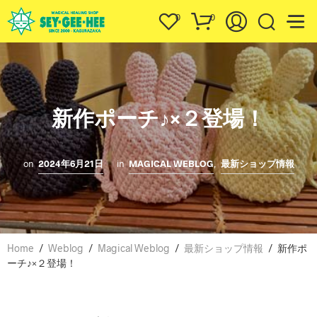
0
0
新作ポーチ♪×２登場！
on
2024年6月21日
in
MAGICAL WEBLOG
,
最新ショップ情報
Home
/
Weblog
/
Magical Weblog
/
最新ショップ情報
/
新作ポ
ーチ♪×２登場！