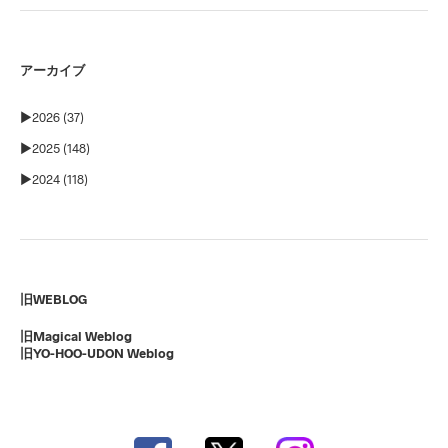
アーカイブ
►
2026 (37)
►
2025 (148)
►
2024 (118)
旧WEBLOG
旧Magical Weblog
旧YO-HOO-UDON Weblog