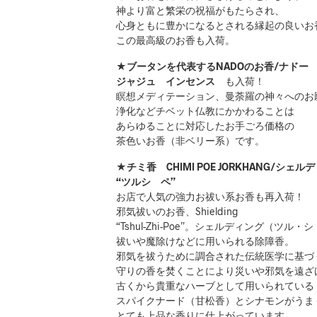
神より富と繁栄の祝福がもたらされ、
心身ともに豊かになるとされる縁起の良いお
この最高級のお香も入荷。
★ブータンを代表するNADOのお香/ナド
ジャジュ インセンス
も入荷！
瞑想メディテーション、曼荼羅の神々へのお
浄化などチベット仏教にかかわることは
あらゆることに対応したお手ごろ価格の
茶色いお香（非ベリー系）です。
★チミ香 CHIMI POE JORKHANG/シェ
“ツルシ ペ”
お店で人気の強力お祓い系お香も再入荷！
邪気祓いのお香、Shielding
“Tshul-Zhi-Poe”。シェルディング（ツル・
祓いや魔除けなどに用いられる除障香。
邪気を祓うために調合された伝統医学に基づ
守りの香を焚くことにより災いや邪気を遠ざ
古くから貴重なハーブとして用いられている
スパイクナード（甘松香）とシナモンがうま
とても上品な香りに仕上がっています。