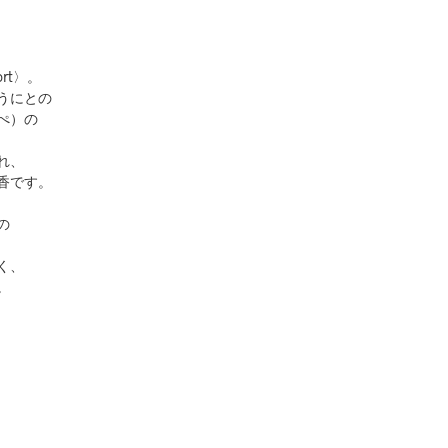
ort〉。
うにとの
ぺ）の
れ、
香です。
の
く、
。