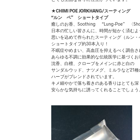
★CHIMI POE JORKHANG/スーティング
“ルン ペ” ショートタイプ
癒しのお香、Soothing “Lung-Poe” 〈Sh
日本の忙しい皆さんに、時間が短かく済むよ
思いを込めて作られたスーティング（ルン・
ショートタイプ約30本入り！
不眠症やめまい、高血圧を抑えるべく調合さ
あらゆる不調に効果的な伝統医学に基づくお
沈香、白檀、クローブをメインに赤と白の
サンダルウッド、ナツメグ、ミルラなど21種
ハーブがブレンドされています。
キメ細やかで落ち着きのある香りはとても深
安らかな気持ちに誘ってくれることでしょう