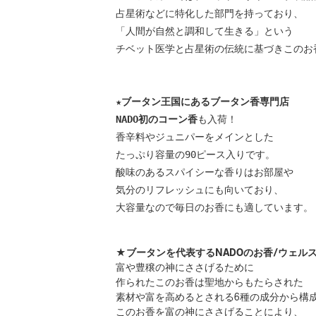
占星術などに特化した部門を持っており、
「人間が自然と調和して生きる」という
チベット医学と占星術の伝統に基づきこのお
★ブータン王国にあるブータン香専門店
NADO初のコーン香
も入荷！　
香辛料やジュニパーをメインとした
たっぷり容量の90ピース入りです。
酸味のあるスパイシーな香りはお部屋や
気分のリフレッシュにも向いており、
大容量なので毎日のお香にも適しています。
★ブータンを代表するNADOのお香/ウェル
富や豊穣の神にささげるために
作られたこのお香は聖地からもたらされた
素材や富を高めるとされる6種の成分から構
このお香を富の神にささげることにより、