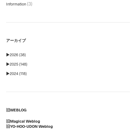
(3)
Information
アーカイブ
►
2026 (38)
►
2025 (148)
►
2024 (118)
旧WEBLOG
旧Magical Weblog
旧YO-HOO-UDON Weblog