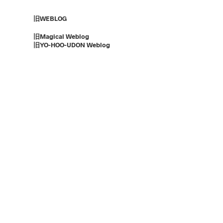
旧WEBLOG
旧Magical Weblog
旧YO-HOO-UDON Weblog