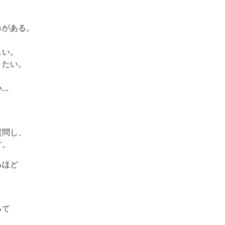
みがある。
しい。
りたい。
。
い…
質問し、
す。
るほど
って