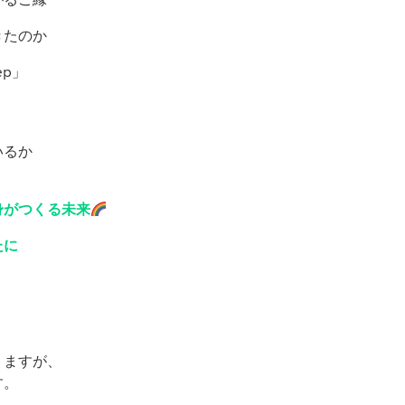
きたのか
ep」
いるか
身がつくる未来
たに
りますが、
す。