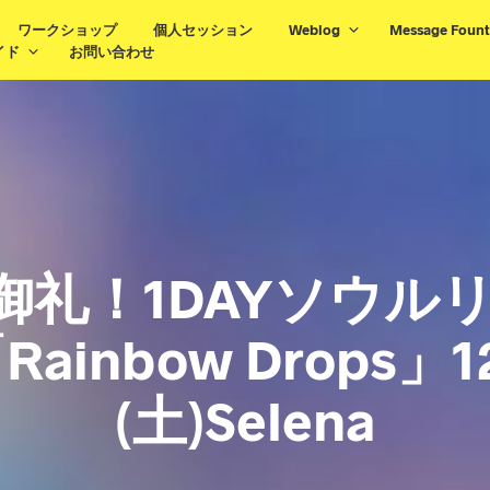
ワークショップ
個人セッション
Weblog
Message Fount
イド
お問い合わせ
御礼！1DAYソウル
ainbow Drops」
(土)Selena