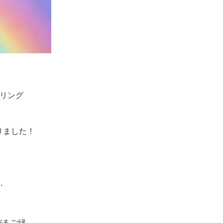
ーリング
りました！
…
がるご縁