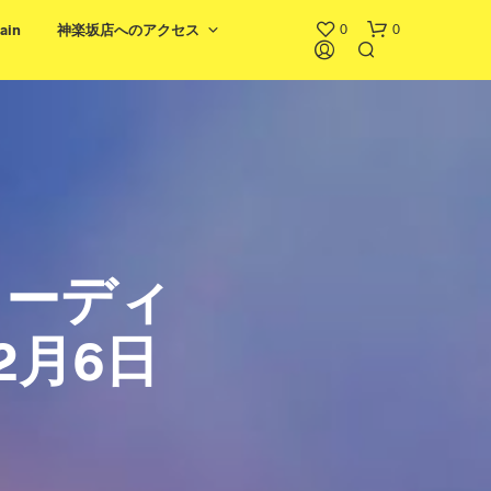
0
0
ain
神楽坂店へのアクセス
リーディ
お
買
い
12月6日
物
カ
ゴ
に
商
品
が