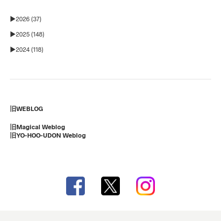
►
2026 (37)
►
2025 (148)
►
2024 (118)
旧WEBLOG
旧Magical Weblog
旧YO-HOO-UDON Weblog