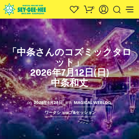
0
0
「中条さんのコズミックタロ
ット」
2026年7月12日(日)
中条和丈
on
2026年6月28日
in
MAGICAL WEBLOG
,
ワークショップ&セッション