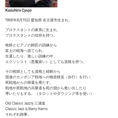
Kazuhiro Cyujo
1966年8月15日 愛知県 名古屋市生まれ。
プロテスタントの家系に生まれ、
プロテスタントの信仰を持つ。
牧師とピアノの師匠の訓練から
富士の樹海へ捨てられ、
生還したり、激しい訓練の中、
エクソシスト（悪魔祓い）としても資格を持つ。
その牧師としても資格と経験から
国連のカンボジア戦地への物資移送（歩行）を行い、
死戦地からの帰還を果たす。
戦地や死戦地の兵隊達を死の淵から救い出したり
導いたりもする。（タロットやダウジング等を使い）
Old Classic Jazzを三浦進
Classic Jazz をBarry Harris
それぞれ師事。