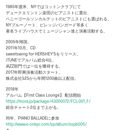
1985年渡米、NYではコットンクラブにて
デュークエリントン楽団のピアニストに選出、
ベニーゴールソンカルテットのピアニストにも選ばれる。
NYブルーノート、ビレッジバンガード等多く
著名ライブハウスでミュージシャン達と演奏活動する。
2005年帰国。
2011年10月、CD
sweetswing for HERSHEY’Sをリリース。
iTUNEでアルバム総合4位、
JAZZ部門では一位を獲得する。
2017年即興演奏活動スタート。
株式会社S2Sから年間1200曲以上配信。
2018年
アルバム【First Class Lounge】 配信開始
https://mora.jp/package/43000072/FCL-001_F/
総合チャート2位まで上がる。
同年、PIANO BALLADEに参加
http://www.e-onkyo.com/sp/album/sspb005/