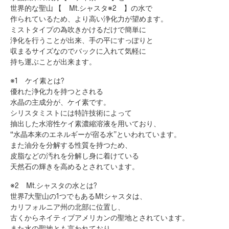
世界的な聖山 【 Mt.シャスタ※2 】の水で
作られているため、より高い浄化力が望めます。
ミストタイプの為吹きかけるだけで簡単に
浄化を行うことが出来、手の平にすっぽりと
収まるサイズなのでバックに入れて気軽に
持ち運ぶことが出来ます。
※1 ケイ素とは?
優れた浄化力を持つとされる
水晶の主成分が、ケイ素です。
シリスタミストには特許技術によって
抽出した水溶性ケイ素濃縮溶液を用いており、
“水晶本来のエネルギーが宿る水”といわれています。
また油分を分解する性質を持つため、
皮脂などの汚れを分解し身に着けている
天然石の輝きを高めるとされています。
※2 Mt.シャスタの水とは?
世界7大聖山の1つでもあるMtシャスタは、
カリフォルニア州の北部に位置し、
古くからネイティブアメリカンの聖地とされています。
また水の聖地とも言われており、