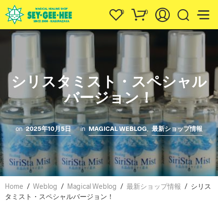
0
0
シリスタミスト・スペシャル
バージョン！
on
2025年10月5日
in
MAGICAL WEBLOG
,
最新ショップ情報
Home
/
Weblog
/
Magical Weblog
/
最新ショップ情報
/
シリス
タミスト・スペシャルバージョン！