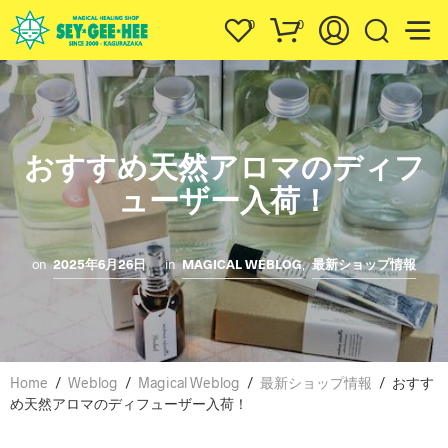
0
0
おすすめ天然アロマのディフ
ューザー入荷！
on
2025年6月26日
in
MAGICAL WEBLOG
,
最新ショップ情報
Home
/
Weblog
/
Magical Weblog
/
最新ショップ情報
/
おすす
め天然アロマのディフューザー入荷！