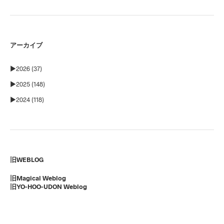
アーカイブ
►
2026 (37)
►
2025 (148)
►
2024 (118)
旧WEBLOG
旧Magical Weblog
旧YO-HOO-UDON Weblog