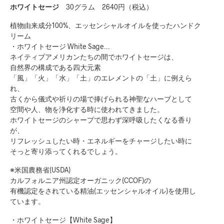
ホワイトセージ
30グラム 2640円（税込）
植物由来成分100%、エッセンシャルオイルを使ったハンドク
リーム
・ホワイトセージ White Sage…
ネイティブアメリカンたちの間でホワイトセージは、
自然界の構成である四大元素
「風」「火」「水」「土」のエレメントの「土」に例えら
れ、
古くから儀式や祈りの場で捧げられる神聖なハーブとして
空間や人、物を浄化する時に使われてきました。
ホワイトセージのシャープで思わず深呼吸したくなる香り
が、
リフレッシュしたい時・エネルギーをチャージしたい時に
そっと寄り添ってくれるでしょう。
※米国農務省(USDA)
カルフォルニア州認定オーガニック(CCOF)の
有機認定をされている精油(エッセンシャルオイル)を使用し
ています。
・ホワイトセージ【White Sage】