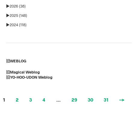
►
2026 (38)
►
2025 (148)
►
2024 (118)
旧WEBLOG
旧Magical Weblog
旧YO-HOO-UDON Weblog
1
2
3
4
…
29
30
31
→