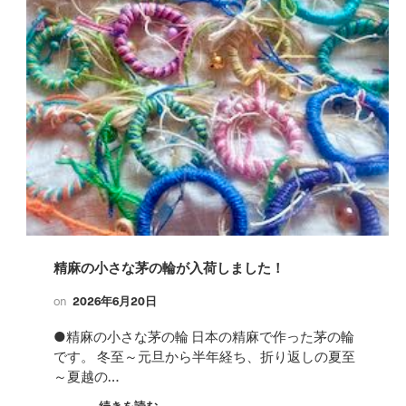
精麻の小さな茅の輪が入荷しました！
on
2026年6月20日
●精麻の小さな茅の輪 日本の精麻で作った茅の輪
です。 冬至～元旦から半年経ち、折り返しの夏至
～夏越の…
続きを読む