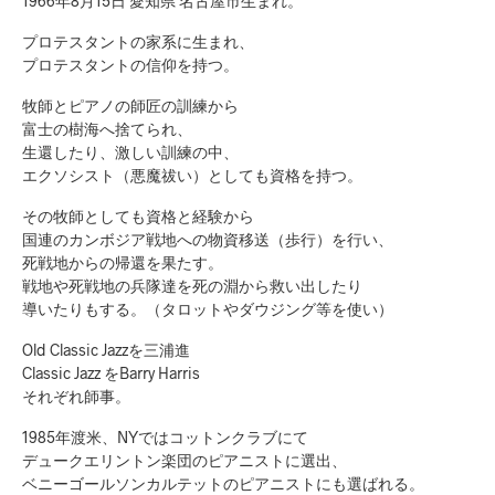
1966年8月15日 愛知県 名古屋市生まれ。
プロテスタントの家系に生まれ、
プロテスタントの信仰を持つ。
牧師とピアノの師匠の訓練から
富士の樹海へ捨てられ、
生還したり、激しい訓練の中、
エクソシスト（悪魔祓い）としても資格を持つ。
その牧師としても資格と経験から
国連のカンボジア戦地への物資移送（歩行）を行い、
死戦地からの帰還を果たす。
戦地や死戦地の兵隊達を死の淵から救い出したり
導いたりもする。（タロットやダウジング等を使い）
Old Classic Jazzを三浦進
Classic Jazz をBarry Harris
それぞれ師事。
1985年渡米、NYではコットンクラブにて
デュークエリントン楽団のピアニストに選出、
ベニーゴールソンカルテットのピアニストにも選ばれる。