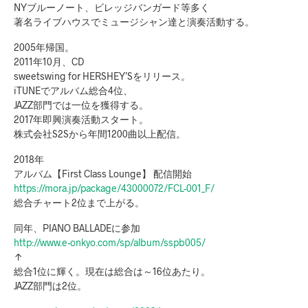
NYブルーノート、ビレッジバンガード等多く
著名ライブハウスでミュージシャン達と演奏活動する。
2005年帰国。
2011年10月、CD
sweetswing for HERSHEY’Sをリリース。
iTUNEでアルバム総合4位、
JAZZ部門では一位を獲得する。
2017年即興演奏活動スタート。
株式会社S2Sから年間1200曲以上配信。
2018年
アルバム【First Class Lounge】 配信開始
https://mora.jp/package/43000072/FCL-001_F/
総合チャート2位まで上がる。
同年、PIANO BALLADEに参加
http://www.e-onkyo.com/sp/album/sspb005/
↑
総合1位に輝く。現在は総合は～16位あたり。
JAZZ部門は2位。