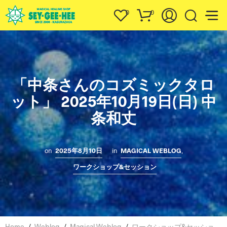
0
0
「中条さんのコズミックタロ
ット」 2025年10月19日(日) 中
条和丈
on
2025年8月10日
in
MAGICAL WEBLOG
,
ワークショップ&セッション
Home
/
Weblog
/
Magical Weblog
/
ワークショップ&セッショ