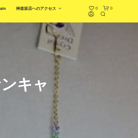
0
0
ain
神楽坂店へのアクセス
サンキャ
お
買
い
物
カ
ゴ
に
商
品
が