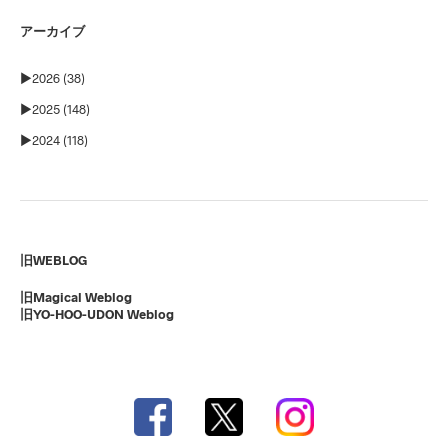
アーカイブ
►
2026 (38)
►
2025 (148)
►
2024 (118)
旧WEBLOG
旧Magical Weblog
旧YO-HOO-UDON Weblog