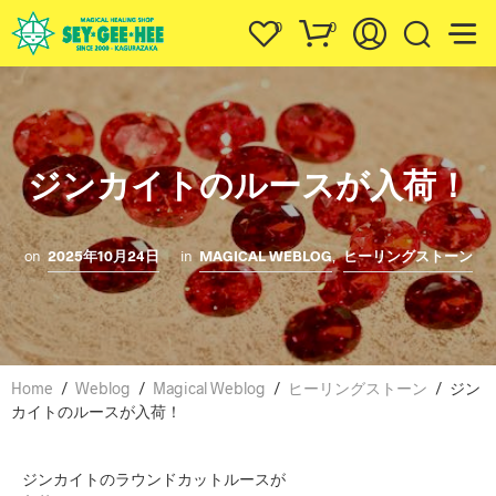
0
0
ジンカイトのルースが入荷！
on
2025年10月24日
in
MAGICAL WEBLOG
,
ヒーリングストーン
Home
/
Weblog
/
Magical Weblog
/
ヒーリングストーン
/
ジン
カイトのルースが入荷！
ジンカイトのラウンドカットルースが