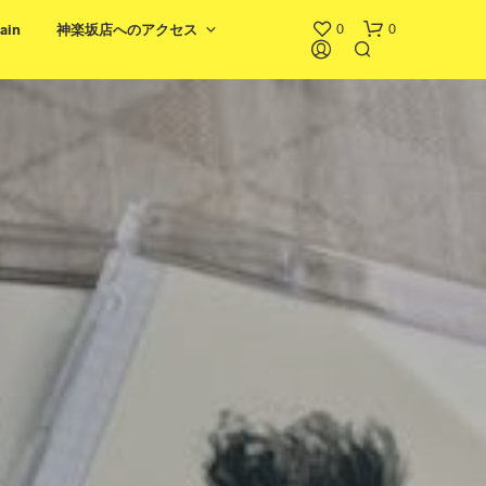
0
0
ain
神楽坂店へのアクセス
！
お
買
い
物
カ
ゴ
に
商
品
が