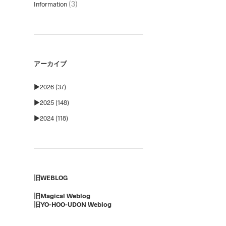
(3)
Information
アーカイブ
►
2026 (37)
►
2025 (148)
►
2024 (118)
旧WEBLOG
旧Magical Weblog
旧YO-HOO-UDON Weblog