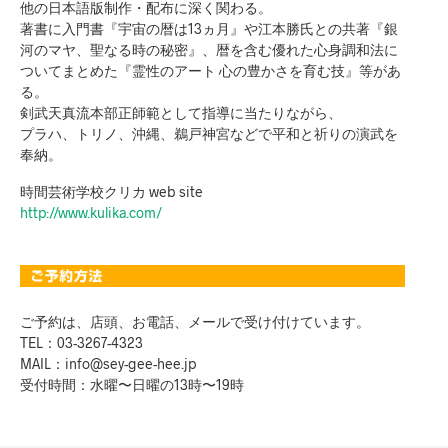
他の日本語版制作・配布に深く関わる。
著書に入門書『宇宙の暦は13ヵ月』や江本勝氏との共著『銀
河のマヤ、聖なる時の秘密』、暦を含む優れた心身調和法に
ついてまとめた『霊性のアート 心の豊かさを育む技』等があ
る。
剣武天真流本部正師範として指導に当たりながら、
プラハ、トリノ、沖縄、鵜戸神宮などで平和と祈りの演武を
奉納。
時間芸術学校クリカ web site
http://www.kulika.com/
ご予約は、店頭、お電話、メールで受け付けています。
TEL：03-3267-4323
MAIL：info@sey-gee-hee.jp
受付時間：水曜〜日曜の13時〜19時