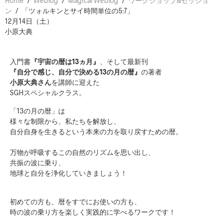
Home
/
Weblog
/
Magical Weblog
/
ワークショップ&セッショ
ン
/
「ツォルキンとサイ時間単位の5:7」
12月14日（土）
小原大典
入門書
『宇宙の暦は13ヵ月』
、そして最新刊
『自分で感じ、自分で決める13の月の暦』
の著者
小原大典さん
を講師に迎えた
SGHスペシャルクラス。
「13の月の暦」は
様々な制限から、私たちを解放し、
自分自身を生きるという本来の力を取り戻すための暦。
万物が呼吸するこの自然のリズムを思い出し、
共振の波に乗り、
地球と自分を浄化していきましょう！
初めての方も、暦をすでにお使いの方も、
時の波の乗り方を楽しく実践的に学べるワークです！