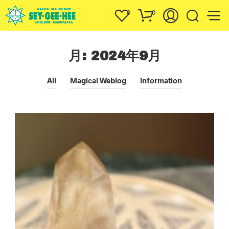
0
0
月:
2024年9月
All
Magical Weblog
Information