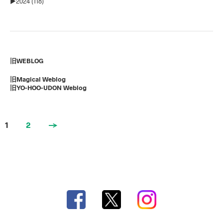
►
2024 (118)
旧WEBLOG
旧Magical Weblog
旧YO-HOO-UDON Weblog
1
2
→