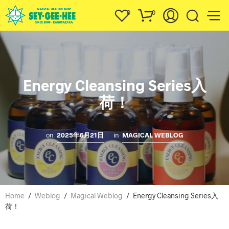
0
0
Energy Cleansing Series入
荷！
on
2025年6月21日
in
MAGICAL WEBLOG
Home
/
Weblog
/
Magical Weblog
/
Energy Cleansing Series入
荷！