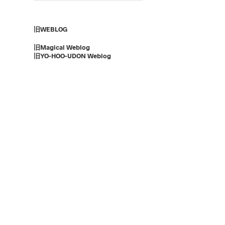
旧WEBLOG
旧Magical Weblog
旧YO-HOO-UDON Weblog