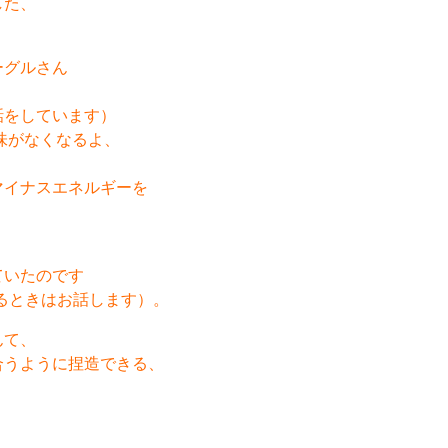
した、
ーグルさん
。
話をしています）
味がなくなるよ、
マイナスエネルギーを
ていたのです
るときはお話します）。
んて、
合うように捏造できる、