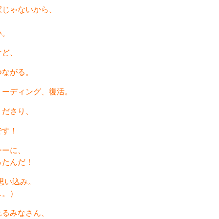
家じゃないから、
い。
けど、
つながる。
リーディング、復活。
くださり、
です！
ーーに、
ったんだ！
思い込み。
し。）
れるみなさん、