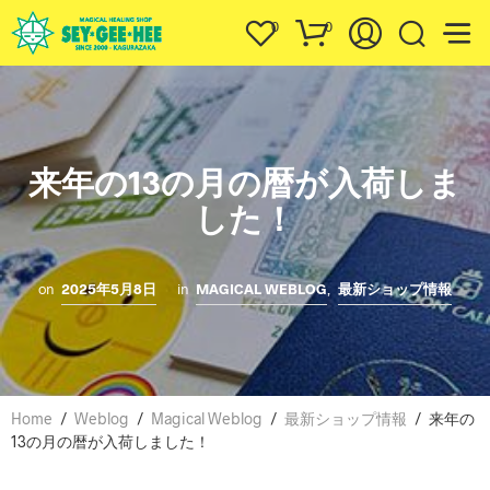
0
0
来年の13の月の暦が入荷しま
した！
on
2025年5月8日
in
MAGICAL WEBLOG
,
最新ショップ情報
Home
/
Weblog
/
Magical Weblog
/
最新ショップ情報
/
来年の
13の月の暦が入荷しました！