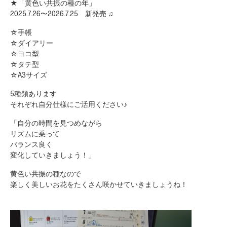
★「黄色い共振の種の年」
2025.7.26〜2026.7.25 新発売 ♫
☆手帳
☆ダイアリー
☆ヨコ型
☆タテ型
☆A3サイズ
5種類あります
それぞれ自分仕様にご活用ください♪
「自分の時間を見つめながら
リズムに乗って
バランス良く
変化していきましょう！」
黄色い共振の種なので
楽しく美しいお花をたくさん咲かせていきましょうね！