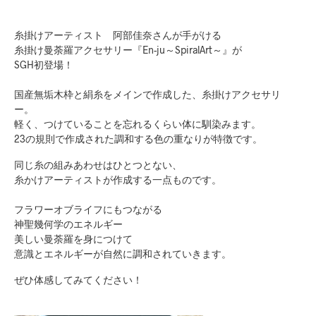
糸掛けアーティスト 阿部佳奈さんが手がける
糸掛け曼荼羅アクセサリー『En-ju～SpiralArt～』が
SGH初登場！
国産無垢木枠と絹糸をメインで作成した、糸掛けアクセサリ
ー。
軽く、つけていることを忘れるくらい体に馴染みます。
23の規則で作成された調和する色の重なりが特徴です。
同じ糸の組みあわせはひとつとない、
糸かけアーティストが作成する一点ものです。
フラワーオブライフにもつながる
神聖幾何学のエネルギー
美しい曼荼羅を身につけて
意識とエネルギーが自然に調和されていきます。
ぜひ体感してみてください！