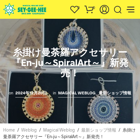
0
0
糸掛け曼荼羅アクセサリー
『En-ju～SpiralArt～』新発
売！
on
2024年12月20日
in
MAGICAL WEBLOG
,
最新ショップ情報
Home
/
Weblog
/
Magical Weblog
/
最新ショップ情報
/
糸掛け
曼荼羅アクセサリー『En-ju～SpiralArt～』新発売！