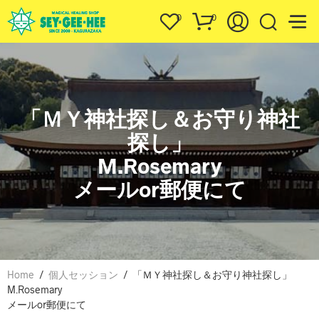
0
0
「ＭＹ神社探し＆お守り神社
探し」
M.Rosemary
メールor郵便にて
Home
/
個人セッション
/
「ＭＹ神社探し＆お守り神社探し」
M.Rosemary
メールor郵便にて