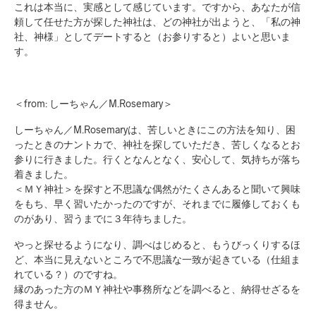
これは本当に、実感として感じています。ですから、あなたが信
頼して任せた方が探した神社は、どの神社が出ようと、「私の神
社、神様」としてデートすると（お参りすると）よいと思いま
す。
＜from: しーちゃん／M.Rosemary＞
しーちゃん／M.Rosemaryは、苦しいときにこの方法を知り、困
ったときのナントカで、神社を探していただき、苦しくなるとお
参りに行きました。行くとなんとなく、安心して、気持ちが落ち
着きました。
＜ＭＹ神社＞を探すと不思議な偶然がたくさんあると聞いて興味
をもち、早く習いたかったのですが、それまでに履修しておくも
のがあり、習うまでに３年待ちました。
やっと探せるようになり、調べはじめると、もうびっくりするほ
ど、本当に見えないところで不思議な一致が起きている（仕組ま
れている？）のですね。
縁のあった方のＭＹ神社や事務所などを調べると、納得せざるを
得ません。