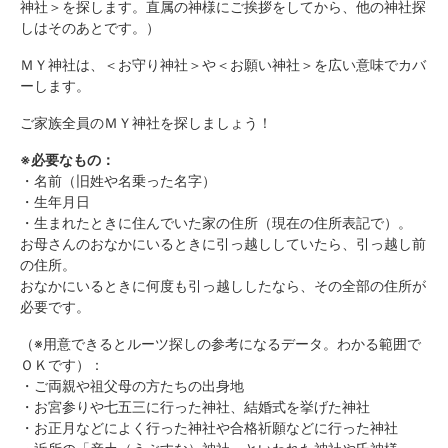
神社＞を探します。直属の神様にご挨拶をしてから、他の神社探
しはそのあとです。）
ＭＹ神社は、＜お守り神社＞や＜お願い神社＞を広い意味でカバ
ーします。
ご家族全員のＭＹ神社を探しましょう！
※必要なもの：
・名前（旧姓や名乗った名字）
・生年月日
・生まれたときに住んでいた家の住所（現在の住所表記で）。
お母さんのおなかにいるときに引っ越ししていたら、引っ越し前
の住所。
おなかにいるときに何度も引っ越ししたなら、その全部の住所が
必要です。
（※用意できるとルーツ探しの参考になるデータ。わかる範囲で
ＯＫです）：
・ご両親や祖父母の方たちの出身地
・お宮参りや七五三に行った神社、結婚式を挙げた神社
・お正月などによく行った神社や合格祈願などに行った神社