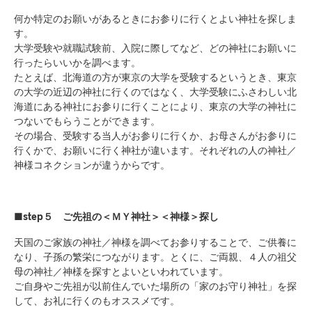
何か特定のお願いがあるときにお参りに行くとよい神社を探しま
す。
大学受験や就職試験前、入院に際してなど、どの神社にお願いに
行ったらいいかを調べます。
たとえば、北海道の方が東京の大学を受験するというとき、東京
の大学の近辺の神社に行くのではなく、大学受験にふさわしい北
海道にある神社にお参りに行くことにより、東京の大学の神社に
つないでもらうことができます。
その場合、受験する当人がお参りに行くか、お母さんがお参りに
行くかで、お願いに行く神社が違います。それぞれの人の神社／
神様コネクションが違うからです。
■step５ ご先祖の＜ＭＹ神社＞＜神様＞探し
天国のご家族の神社／神様を調べてお参りすることで、ご供養に
なり、子孫の繁栄につながります。とくに、ご両親、４人の祖父
母の神社／神様を探すとよいといわれています。
ご自身やご先祖が以前住んでいた場所の「家のお守り神社」を探
して、お礼に行くのもオススメです。