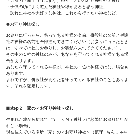
・近所の「産土（うぶすな）神社」といわれた神社や氏神様
・子供の頃によく遊んだ神社や縁があると思う神社。
・訪れた神社や大好きな神社、これから行きたい神社など。
●お守り神様探し
お参りに行ったら、祭ってある神様の名前、併設社の名前／併設
社の神様の名前を全部控えてきてください（お参りに行ったとき
は、すべての社にお参りし、お賽銭を入れてきてください）。
その中の１柱の神様のみが、あなたを守ってくれる神様である場
合があります。
あなたを守ってくれる神様が、神社の１位の神様ではない場合も
あります。
まれですが、併設社があなたを守ってくれる神社のこともありま
す。それを確定します。
■step２ 家の＜お守り神社＞探し
生まれた地から離れていて、＜ＭＹ神社＞に頻繁にお参りに行か
れない場合は
現在住んでいる場所（家）の＜お守り神社＞（鎮守…ちんじゅ神