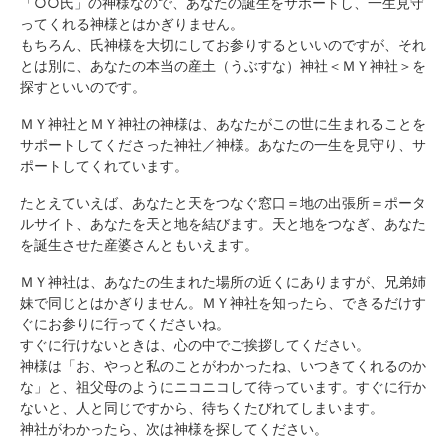
「○○氏」の神様なので、あなたの誕生をサポートし、一生見守
ってくれる神様とはかぎりません。
もちろん、氏神様を大切にしてお参りするといいのですが、それ
とは別に、あなたの本当の産土（うぶすな）神社＜ＭＹ神社＞を
探すといいのです。
ＭＹ神社とＭＹ神社の神様は、あなたがこの世に生まれることを
サポートしてくださった神社／神様。あなたの一生を見守り、サ
ポートしてくれています。
たとえていえば、あなたと天をつなぐ窓口＝地の出張所＝ポータ
ルサイト、あなたを天と地を結びます。天と地をつなぎ、あなた
を誕生させた産婆さんともいえます。
ＭＹ神社は、あなたの生まれた場所の近くにありますが、兄弟姉
妹で同じとはかぎりません。ＭＹ神社を知ったら、できるだけす
ぐにお参りに行ってくださいね。
すぐに行けないときは、心の中でご挨拶してください。
神様は「お、やっと私のことがわかったね、いつきてくれるのか
な」と、祖父母のようにニコニコして待っています。すぐに行か
ないと、人と同じですから、待ちくたびれてしまいます。
神社がわかったら、次は神様を探してください。